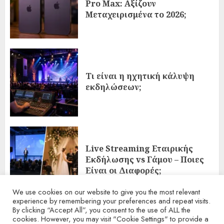
Pro Max: Αξίζουν
Μεταχειρισμένα το 2026;
Τι είναι η ηχητική κάλυψη
εκδηλώσεων;
Live Streaming Εταιρικής
Εκδήλωσης vs Γάμου – Ποιες
Είναι οι Διαφορές;
We use cookies on our website to give you the most relevant
experience by remembering your preferences and repeat visits.
By clicking “Accept All”, you consent to the use of ALL the
cookies. However, you may visit "Cookie Settings" to provide a