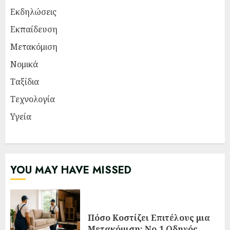
Εκδηλώσεις
Εκπαίδευση
Μετακόμιση
Νομικά
Ταξίδια
Τεχνολογία
Υγεία
YOU MAY HAVE MISSED
Πόσο Κοστίζει Επιτέλους μια
Μετακόμιση; Νο.1 Οδηγός