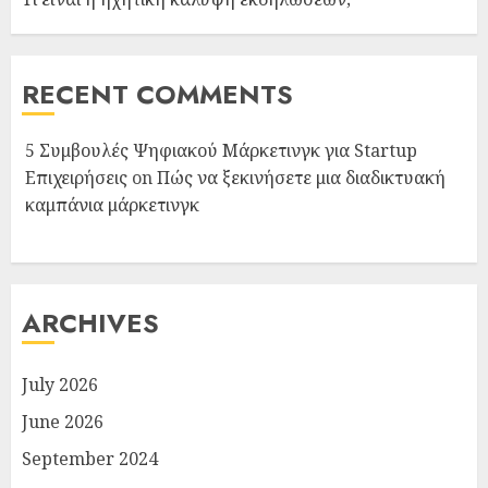
RECENT COMMENTS
5 Συμβουλές Ψηφιακού Μάρκετινγκ για Startup
Επιχειρήσεις
on
Πώς να ξεκινήσετε μια διαδικτυακή
καμπάνια μάρκετινγκ
ARCHIVES
July 2026
June 2026
September 2024