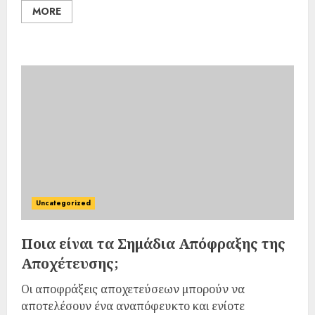
MORE
Uncategorized
Ποια είναι τα Σημάδια Απόφραξης της
Αποχέτευσης;
Οι αποφράξεις αποχετεύσεων μπορούν να
αποτελέσουν ένα αναπόφευκτο και ενίοτε