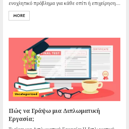
ενοχλητικό πρόβλημα για κάθε σπίτι ή επιχείρηση....
MORE
Uncategorized
Πώς να Γράψω μια Διπλωματική
Εργασία;