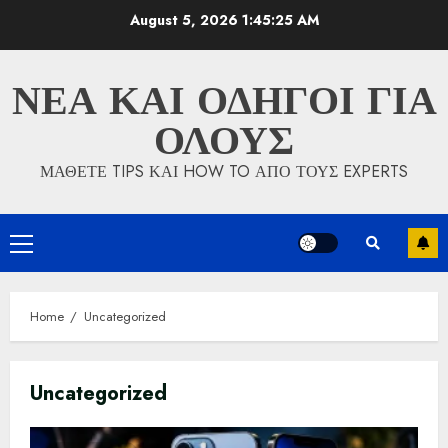
Skip
August 5, 2026
1:45:26 AM
to
content
ΝΕΑ ΚΑΙ ΟΔΗΓΟΙ ΓΙΑ
ΟΛΟΥΣ
ΜΑΘΕΤΕ TIPS ΚΑΙ HOW TO ΑΠΟ ΤΟΥΣ EXPERTS
Primary
Menu
Home
Uncategorized
Uncategorized