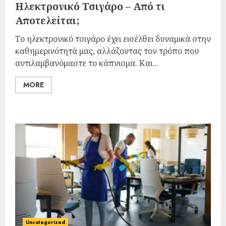
Ηλεκτρονικό Τσιγάρο – Από τι
Αποτελείται;
Το ηλεκτρονικό τσιγάρο έχει εισέλθει δυναμικά στην
καθημερινότητά μας, αλλάζοντας τον τρόπο που
αντιλαμβανόμαστε το κάπνισμα. Και...
MORE
Uncategorized