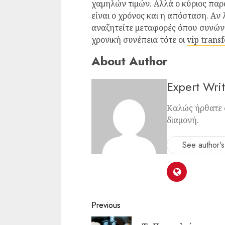
χαμηλών τιμών. Αλλά ο κύριος παρ
είναι ο χρόνος και η απόσταση. Aν
αναζητείτε μεταφορές όπου συνώνυ
χρονική συνέπεια τότε οι
vip transf
About Author
Expert Writ
Καλώς ήρθατε 
διαμονή.
See author's
Continue
Previous