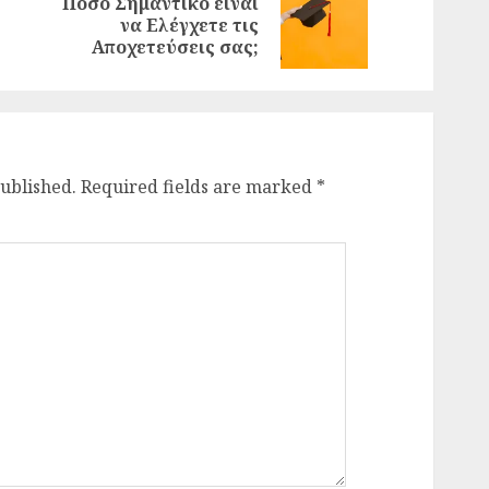
Πόσο Σημαντικό είναι
Previous
Next
να Ελέγχετε τις
post:
post:
Αποχετεύσεις σας;
published.
Required fields are marked
*