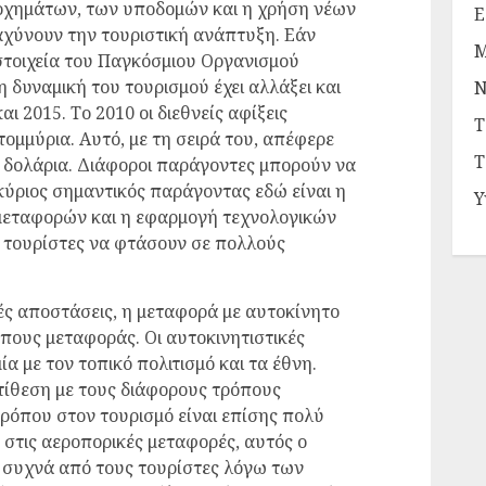
οχημάτων, των υποδομών και η χρήση νέων
Ε
αχύνουν την τουριστική ανάπτυξη. Εάν
Μ
στοιχεία του Παγκόσμιου Οργανισμού
η δυναμική του τουρισμού έχει αλλάξει και
Ν
ι 2015. Το 2010 οι διεθνείς αφίξεις
Τ
ομμύρια. Αυτό, με τη σειρά του, απέφερε
Τ
α δολάρια. Διάφοροι παράγοντες μπορούν να
κύριος σημαντικός παράγοντας εδώ είναι η
Υ
μεταφορών και η εφαρμογή τεχνολογικών
 τουρίστες να φτάσουν σε πολλούς
ές αποστάσεις, η μεταφορά με αυτοκίνητο
πους μεταφοράς. Οι αυτοκινητιστικές
α με τον τοπικό πολιτισμό και τα έθνη.
ντίθεση με τους διάφορους τρόπους
ρόπου στον τουρισμό είναι επίσης πολύ
ς στις αεροπορικές μεταφορές, αυτός ο
 συχνά από τους τουρίστες λόγω των