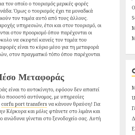
για τον οποίο ο τουρισμός μερικές φορές
O
νάδα. Όμως ο τουρισμός έχει τα μοναδικά
S
ιούν τον τομέα αυτό από τους άλλους.
ροχής υπηρεσιών, έτσι και στον τουρισμό, οι
M
ονται στον προορισμό όπου παρέχονται οι
M
ύκολο να σκεφτεί κανείς τον τομέα του
αφορές είναι το κύριο μέσο για τη μεταφορά
ών, στον πραγματικό τόπο όπου παρέχονται
Μέσο Μεταφοράς
M
άς είναι το αυτοκίνητο, εφόσον δεν απαιτεί
άλο ποσοστό αυτόνομος, με υπηρεσίες
U
ι
corfu port transfers
να κάνουν θραύση! Για
Γ
ην Κέρκυρα και μόλις φτάνετε στο λιμάνι και
Δ
ο ανώδυνα γίνεται στο ξενοδοχείο σας. Αυτή
Ε