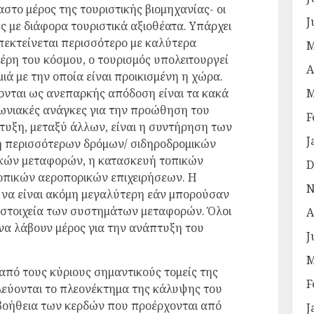
το μέρος της τουριστικής βιομηχανίας- οι
J
 με διάφορα τουριστικά αξιοθέατα. Υπάρχει
πεκτείνεται περισσότερο με καλύτερα
M
ρη του κόσμου, ο τουρισμός υπολειτουργεί
A
ιά με την οποία είναι προικισμένη η χώρα.
M
νται ως ανεπαρκής απόδοση είναι τα κακά
ωνιακές ανάγκες για την προώθηση του
F
πτυξη, μεταξύ άλλων, είναι η συντήρηση των
J
 περισσότερων δρόμων/ σιδηροδρομικών
κών μεταφορών, η κατασκευή τοπικών
D
οπικών αεροπορικών επιχειρήσεων. Η
N
 να είναι ακόμη μεγαλύτερη εάν μπορούσαν
 στοιχεία των συστημάτων μεταφορών. Όλοι
A
 να λάβουν μέρος για την ανάπτυξη του
J
M
 από τους κύριους σημαντικούς τομείς της
F
λεύονται το πλεονέκτημα της κάλυψης του
 βοήθεια των κερδών που προέρχονται από
J