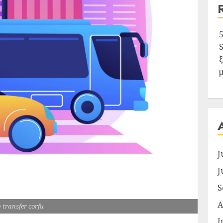
J
J
S
A
p transfer corfu
J