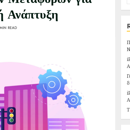
ή Ανάπτυξη
 MIN READ
Π
Ν
i
Α
Γ
δ
i
Α
Τ