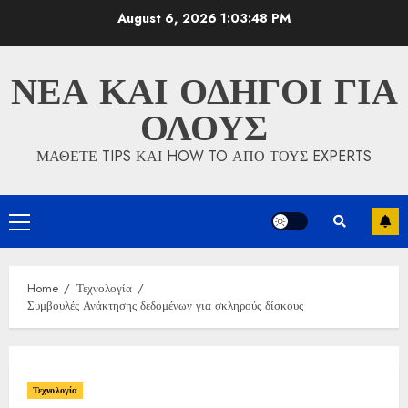
Skip
August 6, 2026
1:03:49 PM
to
content
ΝΕΑ ΚΑΙ ΟΔΗΓΟΙ ΓΙΑ
ΟΛΟΥΣ
ΜΑΘΕΤΕ TIPS ΚΑΙ HOW TO ΑΠΟ ΤΟΥΣ EXPERTS
Primary
Menu
Home
Τεχνολογία
Συμβουλές Ανάκτησης δεδομένων για σκληρούς δίσκους
Τεχνολογία